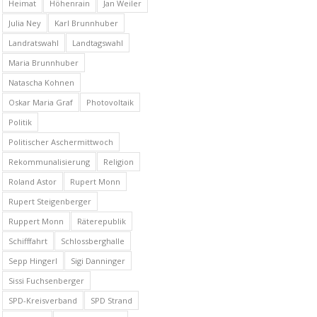
Heimat
Höhenrain
Jan Weiler
Julia Ney
Karl Brunnhuber
Landratswahl
Landtagswahl
Maria Brunnhuber
Natascha Kohnen
Oskar Maria Graf
Photovoltaik
Politik
Politischer Aschermittwoch
Rekommunalisierung
Religion
Roland Astor
Rupert Monn
Rupert Steigenberger
Ruppert Monn
Räterepublik
Schifffahrt
Schlossberghalle
Sepp Hingerl
Sigi Danninger
Sissi Fuchsenberger
SPD-Kreisverband
SPD Strand