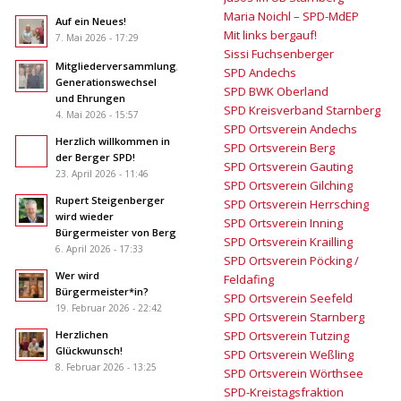
Maria Noichl – SPD-MdEP
Auf ein Neues!
Mit links bergauf!
7. Mai 2026 - 17:29
Sissi Fuchsenberger
Mitgliederversammlung,
SPD Andechs
Generationswechsel
SPD BWK Oberland
und Ehrungen
SPD Kreisverband Starnberg
4. Mai 2026 - 15:57
SPD Ortsverein Andechs
Herzlich willkommen in
SPD Ortsverein Berg
der Berger SPD!
SPD Ortsverein Gauting
23. April 2026 - 11:46
SPD Ortsverein Gilching
Rupert Steigenberger
SPD Ortsverein Herrsching
wird wieder
SPD Ortsverein Inning
Bürgermeister von Berg
SPD Ortsverein Krailling
6. April 2026 - 17:33
SPD Ortsverein Pöcking /
Wer wird
Feldafing
Bürgermeister*in?
SPD Ortsverein Seefeld
19. Februar 2026 - 22:42
SPD Ortsverein Starnberg
Herzlichen
SPD Ortsverein Tutzing
Glückwunsch!
SPD Ortsverein Weßling
8. Februar 2026 - 13:25
SPD Ortsverein Wörthsee
SPD-Kreistagsfraktion