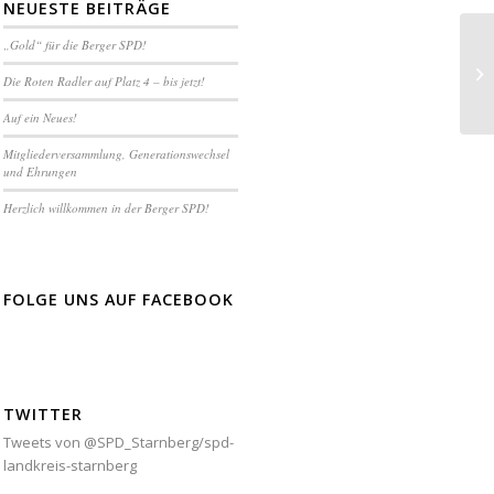
NEUESTE BEITRÄGE
„Gold“ für die Berger SPD!
Die Roten Radler auf Platz 4 – bis jetzt!
Auf ein Neues!
Mitgliederversammlung, Generationswechsel
und Ehrungen
Herzlich willkommen in der Berger SPD!
FOLGE UNS AUF FACEBOOK
TWITTER
Tweets von @SPD_Starnberg/spd-
landkreis-starnberg